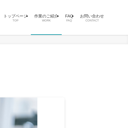
トップページ
作業のご紹介
FAQ
お問い合わせ
TOP
WORK
FAQ
CONTACT