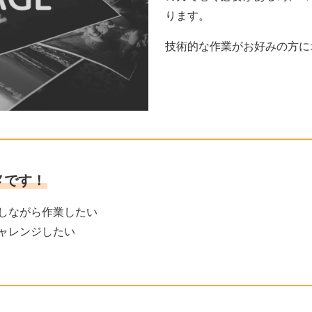
ります。
技術的な作業がお好みの方に
メです！
しながら作業したい
ャレンジしたい