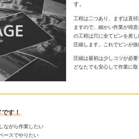
す。
工程は二つあり、まずは直径
ますので、細かい作業が得意
の工程は穴に全てピンを差し
圧縮します。これでピンが抜
圧縮は最初は少しコツが必要
どなたでも安心して作業に取
メです！
しながら作業したい
ペースでやりたい