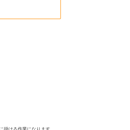
に掛ける作業になります。