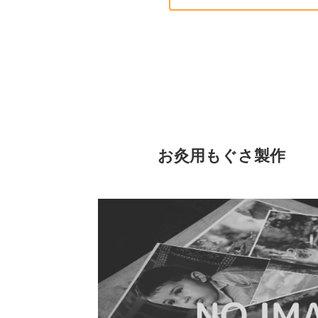
お灸用もぐさ製作