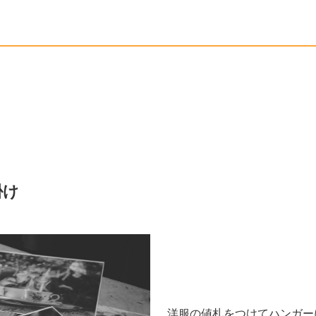
掛け
洋服の値札をつけてハンガー