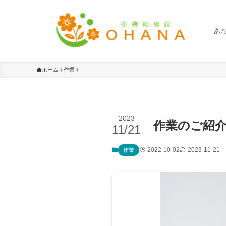
あな
ホーム
作業
2023
作業のご紹
11/21
2022-10-02
2023-11-21
作業