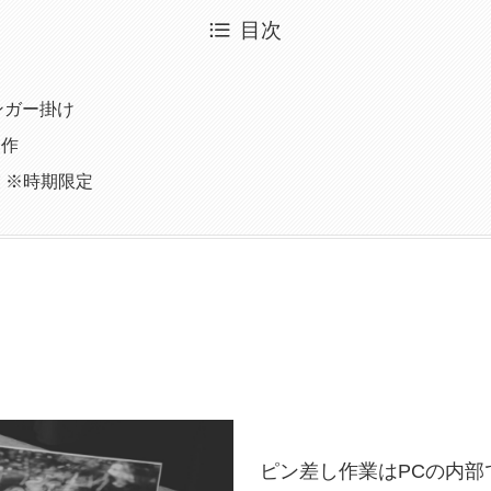
目次
ンガー掛け
製作
 ※時期限定
ピン差し作業はPCの内