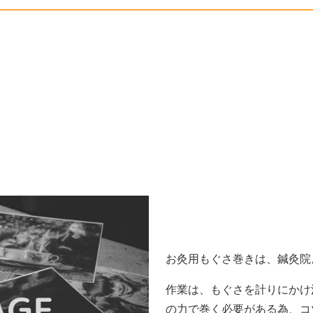
お灸用もぐさ巻きは、鍼灸院
作業は、もぐさを計りにかけ
の力で巻く必要がある為、コ