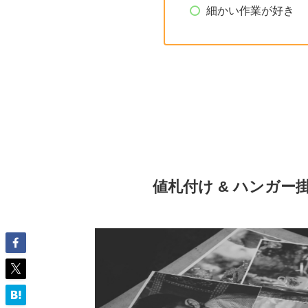
細かい作業が好き
値札付け & ハンガー